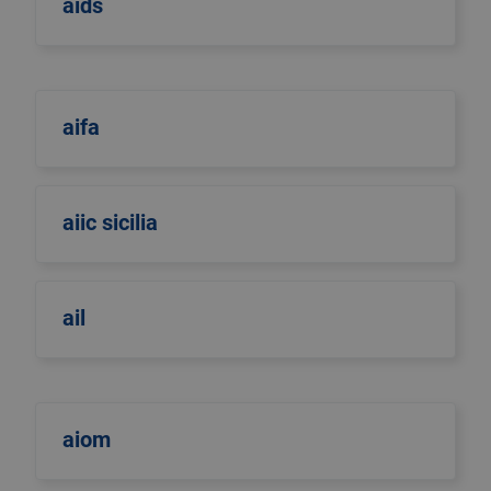
aids
aifa
aiic sicilia
ail
aiom