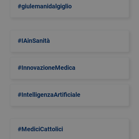
#giulemanidalgiglio
#IAinSanità
#InnovazioneMedica
#IntelligenzaArtificiale
#MediciCattolici