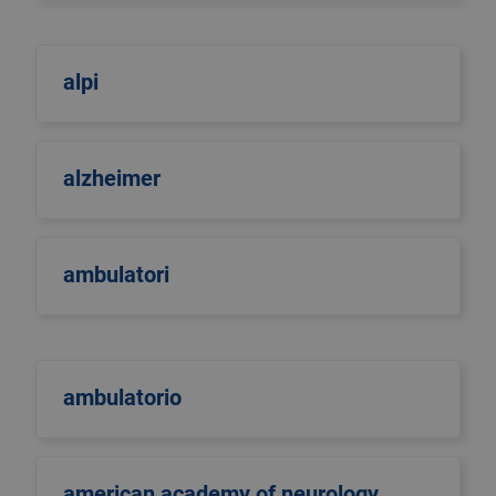
alpi
alzheimer
ambulatori
ambulatorio
american academy of neurology