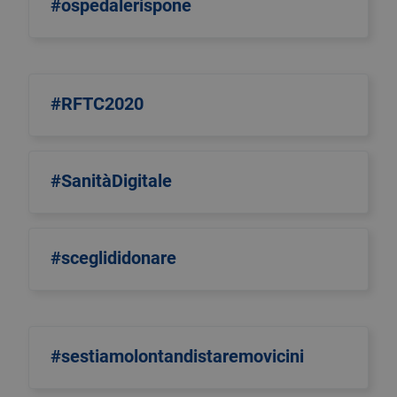
#ospedalerispone
#RFTC2020
#SanitàDigitale
#sceglididonare
#sestiamolontandistaremovicini