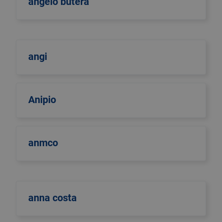
angelo butera
angi
Anipio
anmco
anna costa