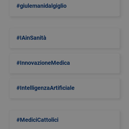
#giulemanidalgiglio
#IAinSanità
#InnovazioneMedica
#IntelligenzaArtificiale
#MediciCattolici