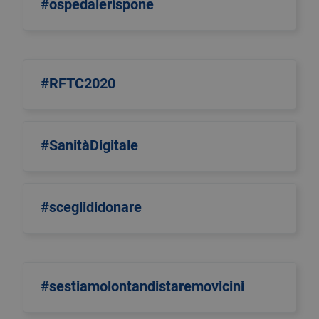
#ospedalerispone
#RFTC2020
#SanitàDigitale
#sceglididonare
#sestiamolontandistaremovicini