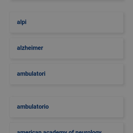
alpi
alzheimer
ambulatori
ambulatorio
american academy of neurology