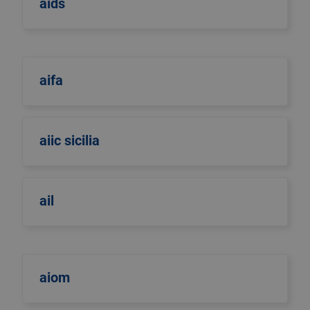
aids
aifa
aiic sicilia
ail
aiom