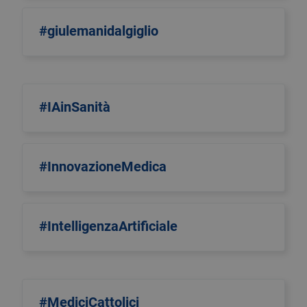
#giulemanidalgiglio
#IAinSanità
#InnovazioneMedica
#IntelligenzaArtificiale
#MediciCattolici