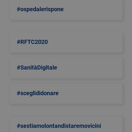
#ospedalerispone
#RFTC2020
#SanitàDigitale
#sceglididonare
#sestiamolontandistaremovicini