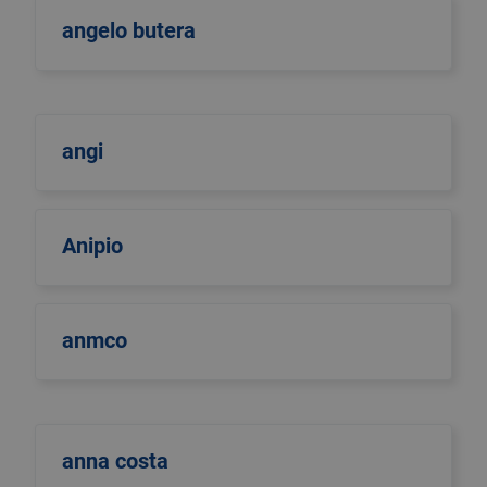
angelo butera
angi
Anipio
anmco
anna costa