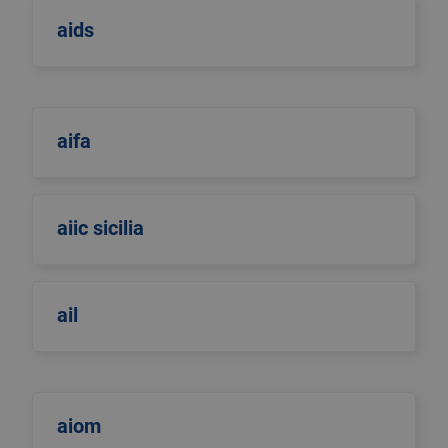
aids
aifa
aiic sicilia
ail
aiom