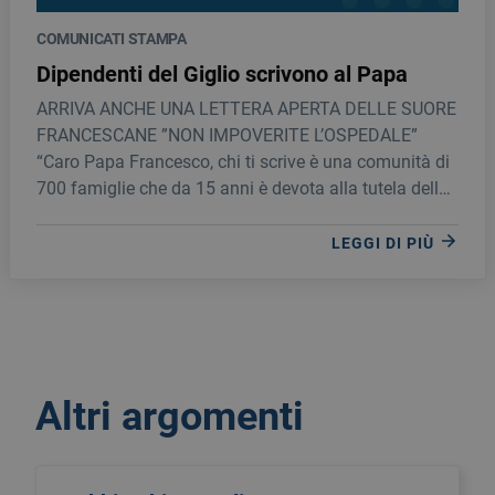
COMUNICATI STAMPA
Dipendenti del Giglio scrivono al Papa
ARRIVA ANCHE UNA LETTERA APERTA DELLE SUORE
FRANCESCANE ”NON IMPOVERITE L’OSPEDALE”
“Caro Papa Francesco, chi ti scrive è una comunità di
700 famiglie che da 15 anni è devota alla tutela della
salute di un grosso bacino di territorio che comprende
le Madonie e i Nebrodi (circa 650 mila persone)”.
LEGGI DI PIÙ
Altri argomenti