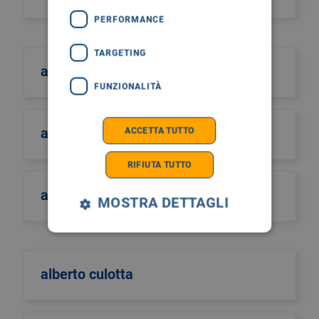
PERFORMANCE
TARGETING
albano
FUNZIONALITÀ
albero della vita
ACCETTA TUTTO
RIFIUTA TUTTO
alberto castiglione
MOSTRA DETTAGLI
alberto culotta