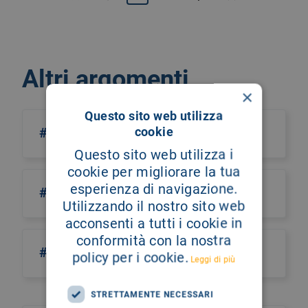
First page
Pagina precedente
Altri argomenti
×
Questo sito web utilizza
cookie
#abbimobisognodite
Questo sito web utilizza i
cookie per migliorare la tua
esperienza di navigazione.
#DiagnosticaDigitale
Utilizzando il nostro sito web
acconsenti a tutti i cookie in
conformità con la nostra
#EticaMedica
policy per i cookie.
Leggi di più
STRETTAMENTE NECESSARI