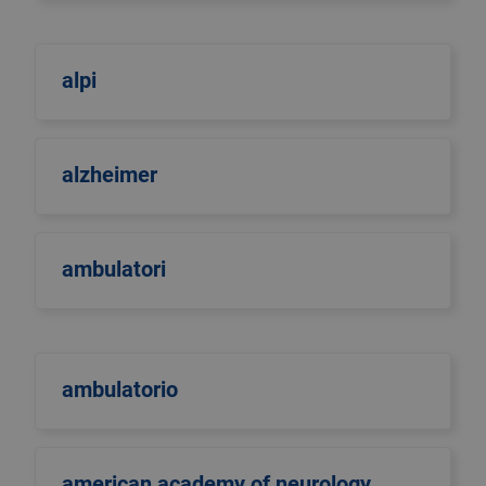
alpi
alzheimer
ambulatori
ambulatorio
american academy of neurology