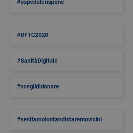
#ospedalerispone
#RFTC2020
#SanitàDigitale
#sceglididonare
#sestiamolontandistaremovicini