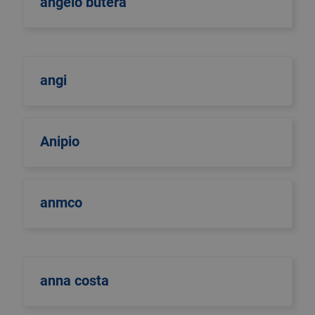
angelo butera
angi
Anipio
anmco
anna costa