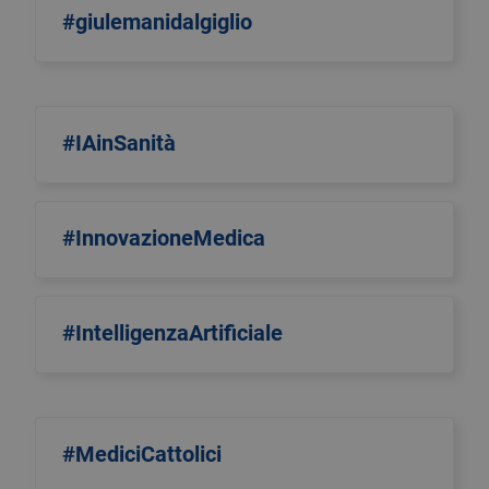
#giulemanidalgiglio
#IAinSanità
#InnovazioneMedica
#IntelligenzaArtificiale
#MediciCattolici