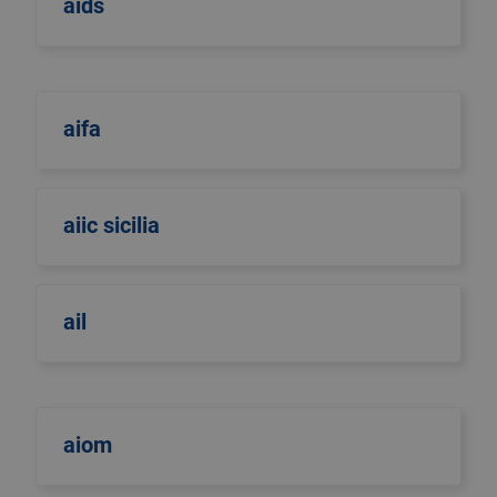
aids
aifa
aiic sicilia
ail
aiom