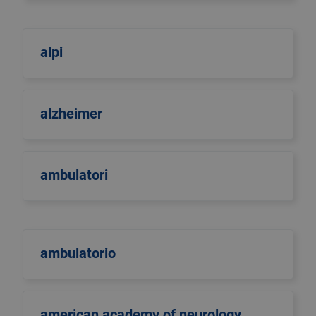
alpi
alzheimer
ambulatori
ambulatorio
american academy of neurology