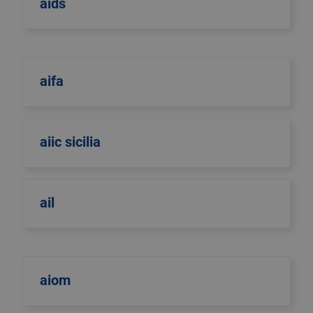
aids
aifa
aiic sicilia
ail
aiom