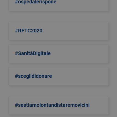
#ospedalerispone
#RFTC2020
#SanitàDigitale
#sceglididonare
#sestiamolontandistaremovicini