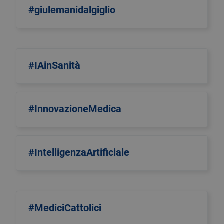
#giulemanidalgiglio
#IAinSanità
#InnovazioneMedica
#IntelligenzaArtificiale
#MediciCattolici