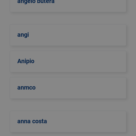
angelo butera
angi
Anipio
anmco
anna costa