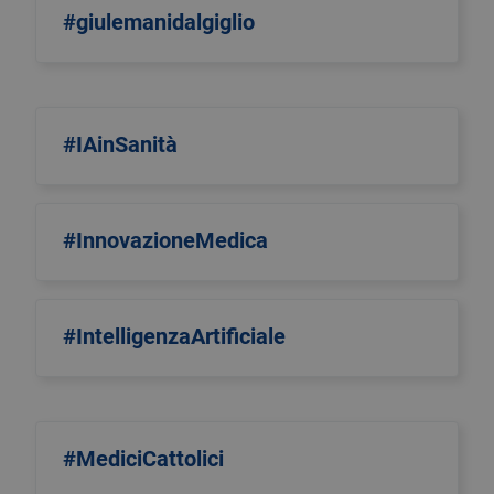
#giulemanidalgiglio
#IAinSanità
#InnovazioneMedica
#IntelligenzaArtificiale
#MediciCattolici