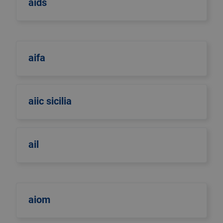
aids
aifa
aiic sicilia
ail
aiom