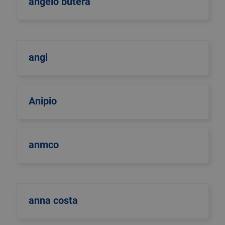
angelo butera
angi
Anipio
anmco
anna costa