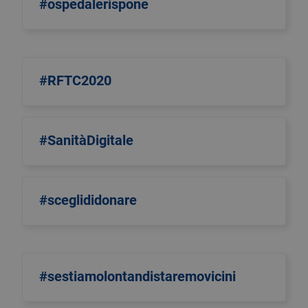
#ospedalerispone
#RFTC2020
#SanitàDigitale
#sceglididonare
#sestiamolontandistaremovicini