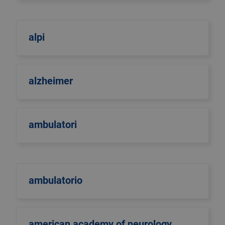
alpi
alzheimer
ambulatori
ambulatorio
american academy of neurology