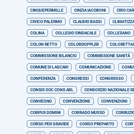
CINQUEPERMILLE
CINZIA IACOBONI
CIRO CA
CIVICO PALERMO
CLAUDIO BASSI
CLIMATIZZ
COLINA
COLLEGIO SINDACALE
COLLESANO
COLON RETTO
COLORDOPPLER
COLORETTA
COMMISSIONE BILANCIO
COMMISSIONE SANITÀ
COMUNE DI LASCARI
COMUNICAZIONE
COMUN
CONFERENZA
CONGRESSI
CONGRESSO
CONSIS SOC CONS ARL
CONSORZIO NAZIONALE SE
CONVEGNO
CONVENZIONE
CONVENZIONI
CORPUS DOMINI
CORRADO MUSSO
CORRUZI
CORSO PER GRAVIDE
CORSO PREPARTO
CORT