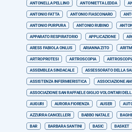
ANTONELLA PELLINO
ANTONIETTA LEDDA
A
ANTONIO FATTA
ANTONIO FIASCONARO
ANT
ANTONIO PURPURA
ANTONIO RUBINO
ANTON
APPARATO RESPIRATORIO
APPLICAZIONE
AR
ARESS FABIOLA ONLUS
ARIANNA ZITO
ARITM
ARTROPROTESI
ARTROSCOPIA
ARTROSCOPI
ASSEMBLEA SINDACALE
ASSESSORATO DELLA SA
ASSISTENZA INFERMIERISTICA
ASSOCIAZIONE AMI
ASSOCIAZIONE SAN RAFFAELE GIGLIO VOLONTARI DELL
AUGURI
AURORA FIORENZA
AUSER
AUT
AZZURRA CANCELLERI
BABBO NATALE
BAGHE
BAR
BARBARA SANTINI
BASIC
BASKET