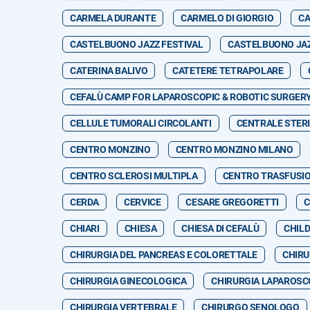
CARMELA DURANTE
CARMELO DI GIORGIO
CA
CASTELBUONO JAZZ FESTIVAL
CASTELBUONO JA
CATERINA BALIVO
CATETERE TETRAPOLARE
CEFALÙ CAMP FOR LAPAROSCOPIC & ROBOTIC SURGERY 
CELLULE TUMORALI CIRCOLANTI
CENTRALE STERI
CENTRO MONZINO
CENTRO MONZINO MILANO
CENTRO SCLEROSI MULTIPLA
CENTRO TRASFUSI
CERDA
CERVICE
CESARE GREGORETTI
C
CHIARI
CHIESA
CHIESA DI CEFALÙ
CHIL
CHIRURGIA DEL PANCREAS E COLORETTALE
CHIRU
CHIRURGIA GINECOLOGICA
CHIRURGIA LAPAROSC
CHIRURGIA VERTEBRALE
CHIRURGO SENOLOGO