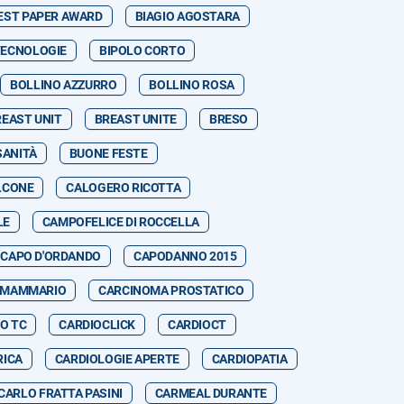
EST PAPER AWARD
BIAGIO AGOSTARA
TECNOLOGIE
BIPOLO CORTO
BOLLINO AZZURRO
BOLLINO ROSA
REAST UNIT
BREAST UNITE
BRESO
SANITÀ
BUONE FESTE
LCONE
CALOGERO RICOTTA
LE
CAMPOFELICE DI ROCCELLA
CAPO D'ORDANDO
CAPODANNO 2015
 MAMMARIO
CARCINOMA PROSTATICO
O TC
CARDIOCLICK
CARDIOCT
RICA
CARDIOLOGIE APERTE
CARDIOPATIA
CARLO FRATTA PASINI
CARMEAL DURANTE