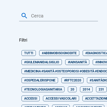
Filtri
TUTTI
#ABBIMOBISOGNODITE
#DIAGNOSTIC
#GIULEMANIDALGIGLIO
#IAINSANITÀ
#INNOV
#MEDICINA #SANITÀ #OSTEOPOROSI #OBESITÀ #ENDOC
#OSPEDALERISPONE
#RFTC2020
#SANITÀDI
#TECNOLOGIASANITARIA
20
2014
231
ACCESSI
ACCESSI VASCOLARI
ACCETTAZION