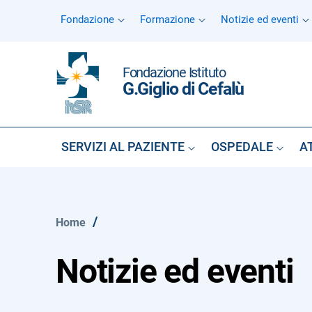
Vai ai contenuti
Fondazione
Formazione
Notizie ed eventi
Vai al menu di navigazione
Vai al footer
Fondazione Istituto
G.Giglio di Cefalù
SERVIZI AL PAZIENTE
OSPEDALE
A
/
Home
Notizie ed eventi