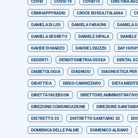
COVID
COVID 19
COVID19
CRISTINA AG
CRMHAPPYRADIO
CROCE ROSSA ITALIANA
C
DANIELA DI LISI
DANIELA FARAONI
DANIELA 
DANIELA SEGRETO
DANIELE SIPALA
DANIELE
DAVIDE DI MARZO
DAVIDE LISUZZO
DAY HOSP
DEGENTI
DENSITOMETRIA OSSEA
DENTAL S
DIABETOLOGIA
DIAGNOSI
DIAGNOSTICA PER
DIDATTICA
DIEGO CANNIZZARO
DIETA MEDIT
DIRETTA FACEBOOK
DIRETTORE AMMINISTRATIVO
DIREZIONE COMUNICAZIONE
DIREZIONE SANITARI
DISTRETTO 33
DISTRETTO SANITARIO 33
DIV
DOMENICA DELLE PALME
DOMENICO ALBANO