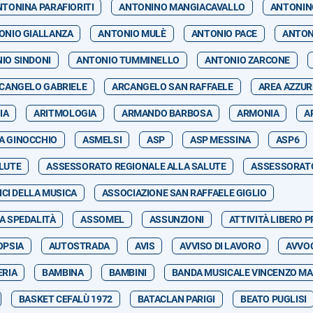
NTONINA PARAFIORITI
ANTONINO MANGIACAVALLO
ANTONIN
ONIO GIALLANZA
ANTONIO MULÈ
ANTONIO PACE
ANTON
IO SINDONI
ANTONIO TUMMINELLO
ANTONIO ZARCONE
CANGELO GABRIELE
ARCANGELO SAN RAFFAELE
AREA AZZU
IA
ARITMOLOGIA
ARMANDO BARBOSA
ARMONIA
A
A GINOCCHIO
ASMELSI
ASP
ASP MESSINA
ASP6
LUTE
ASSESSORATO REGIONALE ALLA SALUTE
ASSESSORATO
CI DELLA MUSICA
ASSOCIAZIONE SAN RAFFAELE GIGLIO
A SPEDALITÀ
ASSOMEL
ASSUNZIONI
ATTIVITÀ LIBERO 
OPSIA
AUTOSTRADA
AVIS
AVVISO DI LAVORO
AVVOC
RIA
BAMBINA
BAMBINI
BANDA MUSICALE VINCENZO MA
BASKET CEFALÙ 1972
BATACLAN PARIGI
BEATO PUGLISI