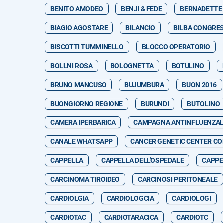
BENITO AMODEO
BENJI & FEDE
BERNADETTE
BIAGIO AGOSTARE
BILANCIO
BILBA CONGRES
BISCOTTI TUMMINELLO
BLOCCO OPERATORIO
BOLLNI ROSA
BOLOGNETTA
BOTULINO
BRUNO MANCUSO
BUJUMBURA
BUON 2016
BUONGIORNO REGIONE
BURUNDI
BUTOLINO
CAMERA IPERBARICA
CAMPAGNA ANTINFLUENZA
CANALE WHATSAPP
CANCER GENETIC CENTER CO
CAPPELLA
CAPPELLA DELL'OSPEDALE
CAPPE
CARCINOMA TIROIDEO
CARCINOSI PERITONEALE
CARDIOLGIA
CARDIOLOGCIA
CARDIOLOGI
CARDIOTAC
CARDIOTARACICA
CARDIOTC