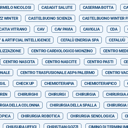
RMELO NICOLOSI
CASAGIT SALUTE
CASERMA BOTTA
C
ZZ WINTER
CASTELBUONO SCIENZA
CASTELBUONO WINTER F
CATIA VITRANO
CAV
CAV PAVIA
CAVIGLIA
CDA
& ARTIFCIAL INTELLIGENCE
CEFALÙ ENERGIA SPA
CEFALUÙ
LIZZAZIONE
CENTRO CARDIOLOGICO MONZINO
CENTRO MED
CENTRO NASCITA
CENTRO NASCITE
CENTRO PASTI
CE
ONALE
CENTRO TRASFUSIONALE ASP6 PALERMO
CENTRO VAC
GIL
CHECK UP
CHEMIOTERAPIA
CHEMIOTERAPICO
DREN
CHIRURGHI
CHIRURGI
CHIRURGIA
CHIRURGIA 
RGIA DELLA COLONNA
CHIRURGIA DELLA SPALLA
CHIRURGIA
OPICA
CHIRURGIA ROBOTICA
CHIRURGIA SENOLOGICA
C
CHIUSURA UFFICI
CHRISTIAN GOZZI
CIMINO DI TERMINI I