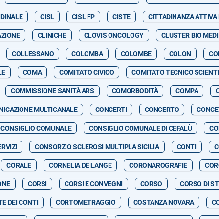
RDINALE
CISL
CISL FP
CISTE
CITTADINANZA ATTIVA
AZIONE
CLINICHE
CLOVIS ONCOLOGY
CLUSTER BIO MED
COLLESSANO
COLOMBA
COLOMBE
COLON
CO
LE
COMA
COMITATO CIVICO
COMITATO TECNICO SCIENTI
COMMISSIONE SANITÀ ARS
COMORBODITÀ
COMPA
ICAZIONE MULTICANALE
CONCERTI
CONCERTO
CONCE
CONSIGLIO COMUNALE
CONSIGLIO COMUNALE DI CEFALÙ
CO
RVIZI
CONSORZIO SCLEROSI MULTIPLA SICILIA
CONTI
C
CORALE
CORNELIA DE LANGE
CORONAROGRAFIE
COR
ONE
CORSI
CORSI E CONVEGNI
CORSO
CORSO DI S
E DEI CONTI
CORTOMETRAGGIO
COSTANZA NOVARA
C