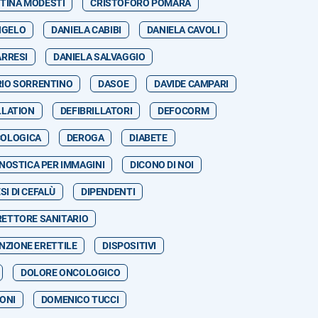
STINA MODESTI
CRISTOFORO POMARA
NGELO
DANIELA CABIBI
DANIELA CAVOLI
ARRESI
DANIELA SALVAGGIO
RIO SORRENTINO
DASOE
DAVIDE CAMPARI
LLATION
DEFIBRILLATORI
DEFOCORM
COLOGICA
DEROGA
DIABETE
NOSTICA PER IMMAGINI
DICONO DI NOI
SI DI CEFALÙ
DIPENDENTI
RETTORE SANITARIO
NZIONE ERETTILE
DISPOSITIVI
DOLORE ONCOLOGICO
ONI
DOMENICO TUCCI