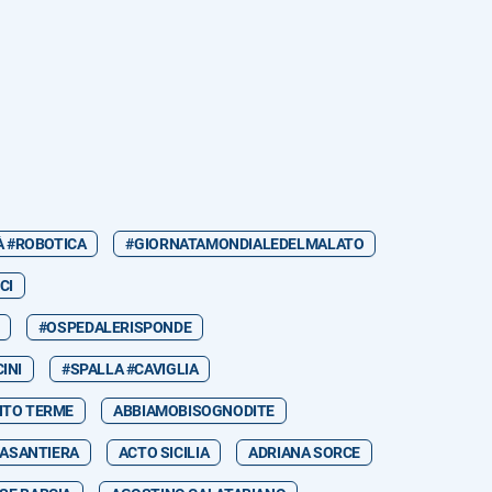
À #ROBOTICA
#GIORNATAMONDIALEDELMALATO
CI
#OSPEDALERISPONDE
INI
#SPALLA #CAVIGLIA
NTO TERME
ABBIAMOBISOGNODITE
ASANTIERA
ACTO SICILIA
ADRIANA SORCE