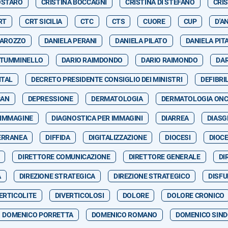
OSTARO
CRISTINA BOCCAGNI
CRISTINA DI STEFANO
CRI
RT
CRT SICILIA
CTC
CTS
CUORE
CUP
D'A
GAROZZO
DANIELA PERANI
DANIELA PILATO
DANIELA PIT
 TUMMINELLO
DARIO RAIMDONDO
DARIO RAIMONDO
DA
ITAL
DECRETO PRESIDENTE CONSIGLIO DEI MINISTRI
DEFIBRI
CAN
DEPRESSIONE
DERMATOLOGIA
DERMATOLOGIA ON
 IMMAGINE
DIAGNOSTICA PER IMMAGINI
DIARREA
DIASG
ERRANEA
DIFFIDA
DIGITALIZZAZIONE
DIOCESI
DIOCE
DIRETTORE COMUNICAZIONE
DIRETTORE GENERALE
DI
A
DIREZIONE STRATEGICA
DIREZIONE STRATEGICO
DISFU
ERTICOLITE
DIVERTICOLOSI
DOLORE
DOLORE CRONICO
DOMENICO PORRETTA
DOMENICO ROMANO
DOMENICO SIND