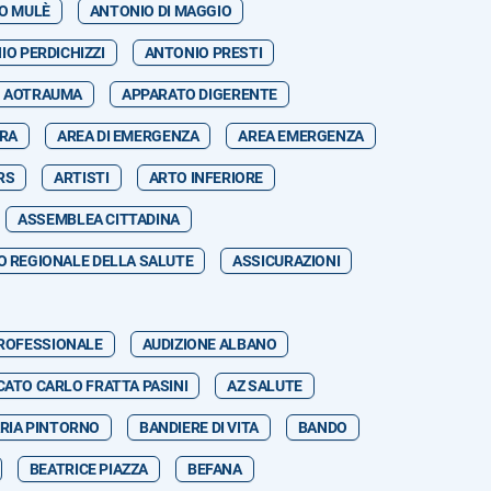
O MULÈ
ANTONIO DI MAGGIO
IO PERDICHIZZI
ANTONIO PRESTI
AOTRAUMA
APPARATO DIGERENTE
RRA
AREA DI EMERGENZA
AREA EMERGENZA
RS
ARTISTI
ARTO INFERIORE
ASSEMBLEA CITTADINA
 REGIONALE DELLA SALUTE
ASSICURAZIONI
PROFESSIONALE
AUDIZIONE ALBANO
ATO CARLO FRATTA PASINI
AZ SALUTE
RIA PINTORNO
BANDIERE DI VITA
BANDO
BEATRICE PIAZZA
BEFANA