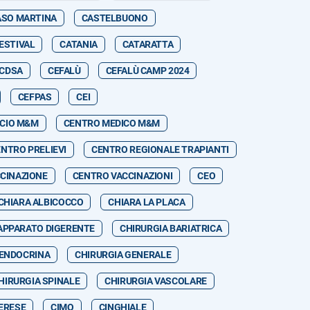
ASO MARTINA
CASTELBUONO
ESTIVAL
CATANIA
CATARATTA
CDSA
CEFALÙ
CEFALÙ CAMP 2024
CEFPAS
CEI
ICIO M&M
CENTRO MEDICO M&M
NTRO PRELIEVI
CENTRO REGIONALE TRAPIANTI
CINAZIONE
CENTRO VACCINAZIONI
CEO
CHIARA ALBICOCCO
CHIARA LA PLACA
APPARATO DIGERENTE
CHIRURGIA BARIATRICA
 ENDOCRINA
CHIRURGIA GENERALE
HIRURGIA SPINALE
CHIRURGIA VASCOLARE
MERESE
CIMO
CINGHIALE