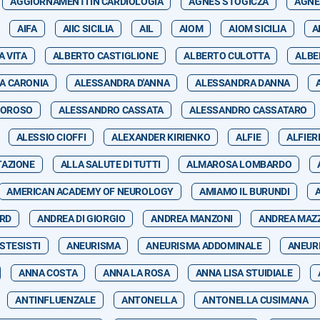
AGGIORNAMENTI IN CARDIOLOGIA
AGNES STOGICZA
AGNE
AIFA
AIIC SICILIA
AIL
AIOM
AIOM SICILIA
A
A VITA
ALBERTO CASTIGLIONE
ALBERTO CULOTTA
ALBE
A CARONIA
ALESSANDRA D'ANNA
ALESSANDRA DANNA
MOROSO
ALESSANDRO CASSATA
ALESSANDRO CASSATARO
ALESSIO CIOFFI
ALEXANDER KIRIENKO
ALFIE
ALFIER
TAZIONE
ALLA SALUTE DI TUTTI
ALMAROSA LOMBARDO
AMERICAN ACADEMY OF NEUROLOGY
AMIAMO IL BURUNDI
ARD
ANDREA DI GIORGIO
ANDREA MANZONI
ANDREA MAZ
STESISTI
ANEURISMA
ANEURISMA ADDOMINALE
ANEUR
ANNA COSTA
ANNA LA ROSA
ANNA LISA STUIDIALE
ANTINFLUENZALE
ANTONELLA
ANTONELLA CUSIMANA