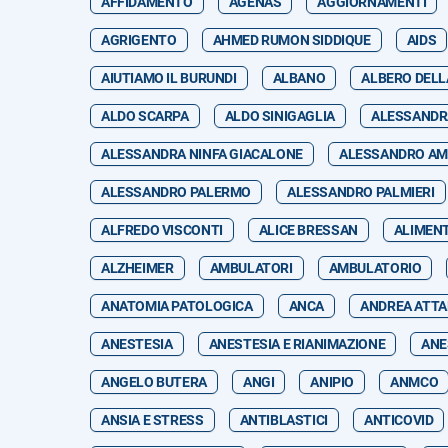
AFFIDAMENTO
AGENAS
AGGIORNAMENTI
AGRIGENTO
AHMED RUMON SIDDIQUE
AIDS
AIUTIAMO IL BURUNDI
ALBANO
ALBERO DELL
ALDO SCARPA
ALDO SINIGAGLIA
ALESSANDR
ALESSANDRA NINFA GIACALONE
ALESSANDRO A
ALESSANDRO PALERMO
ALESSANDRO PALMIERI
ALFREDO VISCONTI
ALICE BRESSAN
ALIMEN
ALZHEIMER
AMBULATORI
AMBULATORIO
ANATOMIA PATOLOGICA
ANCA
ANDREA ATT
ANESTESIA
ANESTESIA E RIANIMAZIONE
ANE
ANGELO BUTERA
ANGI
ANIPIO
ANMCO
ANSIA E STRESS
ANTIBLASTICI
ANTICOVID