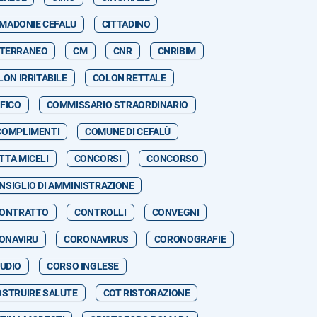
 MADONIE CEFALU
CITTADINO
ITERRANEO
CM
CNR
CNRIBIM
LON IRRITABILE
COLON RETTALE
FICO
COMMISSARIO STRAORDINARIO
COMPLIMENTI
COMUNE DI CEFALÙ
TTA MICELI
CONCORSI
CONCORSO
NSIGLIO DI AMMINISTRAZIONE
ONTRATTO
CONTROLLI
CONVEGNI
ONAVIRU
CORONAVIRUS
CORONOGRAFIE
TUDIO
CORSO INGLESE
OSTRUIRE SALUTE
COT RISTORAZIONE