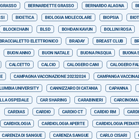
 GRASSO
BERNARDETTE GRASSO
BERNARDO ALAGNA
B
SI
BIOETICA
BIOLOGIA MOLECOLARE
BIOPSIA
BIO
BLOCKCHAIN
BLSD
BOHDAN KAVUN
BOLLINI ROSA
BRACCIALETTO ELETTRONICO
BRADAY
BREAST CLUB
B
BUON ANNO
BUON NATALE
BUONA PASQUA
BUONA 
CALCETTO
CALCIO
CALOGERO CANI
CALOGERO FA
LE
CAMPAGNA VACCINAZIONE 20232024
CAMPANGA VACCINA
LUMBIA UNIVERSITY
CANNIZZARO DI CATANIA
CAPANNA
LLA OSPEDALE
CAR SHARING
CARABINIERI
CARCINOMA
CARDIAS
CARDIO
CARDIO CT
CARDIO RM
CARDI
CARDIOLOGIA
CARDIOLOGIA APERTE
CARDIOLOGIA PEDIAT
CARENZA DI SANGUE
CARENZA SANGUE
CARLO CISARI