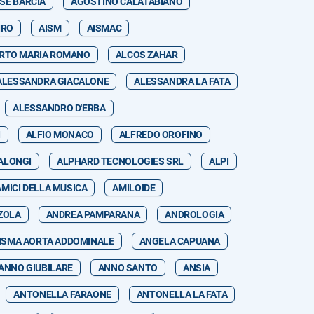
SE BARCIA
AGOSTINO CALATABIANO
IRO
AISM
AISMAC
RTO MARIA ROMANO
ALCOS ZAHAR
ALESSANDRA GIACALONE
ALESSANDRA LA FATA
ALESSANDRO D'ERBA
I
ALFIO MONACO
ALFREDO OROFINO
ALONGI
ALPHARD TECNOLOGIES SRL
ALPI
AMICI DELLA MUSICA
AMILOIDE
ZOLA
ANDREA PAMPARANA
ANDROLOGIA
ISMA AORTA ADDOMINALE
ANGELA CAPUANA
ANNO GIUBILARE
ANNO SANTO
ANSIA
ANTONELLA FARAONE
ANTONELLA LA FATA