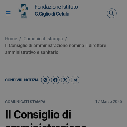
Vai ai contenuti
Fondazione Istituto
Vai al menu di navigazione
G.Giglio di Cefalù
Attiva / disattiva la navigazione
Vai al footer
Home
/
Comunicati stampa
/
Il Consiglio di amministrazione nomina il direttore
amministrativo e sanitario
CONDIVIDI NOTIZIA
17 Marzo 2025
COMUNICATI STAMPA
Il Consiglio di