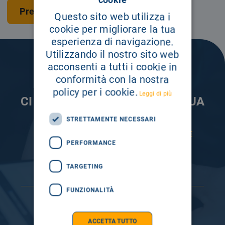
cookie
Prenota una visita
Questo sito web utilizza i
cookie per migliorare la tua
esperienza di navigazione.
Utilizzando il nostro sito web
acconsenti a tutti i cookie in
conformità con la nostra
policy per i cookie.
Leggi di più
CI PRENDIAMO CURA DELLA TUA
INFORMAZIONE
STRETTAMENTE NECESSARI
ISCRIVITI AI NOSTRI CANALI PER RESTARE
SEMPRE AGGIORNATO
PERFORMANCE
TARGETING
FUNZIONALITÀ
ACCETTA TUTTO