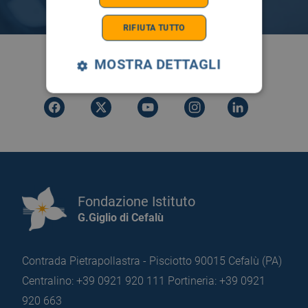
RIFIUTA TUTTO
SEGUICI SU
MOSTRA DETTAGLI
Fondazione Istituto
G.Giglio di Cefalù
Contrada Pietrapollastra - Pisciotto 90015 Cefalù (PA)
Centralino: +39 0921 920 111
Portineria: +39 0921
920 663