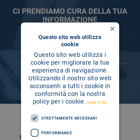
CI PRENDIAMO CURA DELLA TUA
INFORMAZIONE
×
ISCRIVITI AI NOSTRI CANALI PER RESTARE
Questo sito web utilizza
SEMPRE AGGIORNATO
cookie
Questo sito web utilizza i
cookie per migliorare la tua
esperienza di navigazione.
Utilizzando il nostro sito web
acconsenti a tutti i cookie in
conformità con la nostra
policy per i cookie.
Leggi di più
SEGUICI SU
STRETTAMENTE NECESSARI
PERFORMANCE