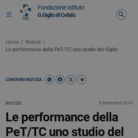
Vai ai contenuti
Fondazione Istituto
Vai al menu di navigazione
G.Giglio di Cefalù
Attiva / disattiva la navigazione
Vai al footer
Home
/
Notizie
/
Le performance della PeT/TC uno studio del Giglio
CONDIVIDI NOTIZIA
5 Settembre 2016
NOTIZIE
Le performance della
PeT/TC uno studio del