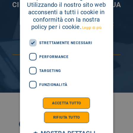
CI PRENDIAMO CURA DELLA TUA
Utilizzando il nostro sito web
acconsenti a tutti i cookie in
INFORMAZIONE
conformità con la nostra
ISCRIVITI AI NOSTRI CANALI PER RESTARE
policy per i cookie.
Leggi di più
SEMPRE AGGIORNATO
STRETTAMENTE NECESSARI
PERFORMANCE
TARGETING
FUNZIONALITÀ
ACCETTA TUTTO
SEGUICI SU
RIFIUTA TUTTO