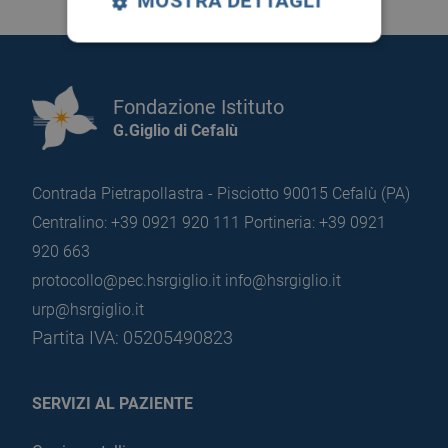
MOSTRA DETTAGLI
Fondazione Istituto
G.Giglio di Cefalù
Contrada Pietrapollastra - Pisciotto 90015 Cefalù (PA)
Centralino: +39 0921 920 111
Portineria: +39 0921
920 663
protocollo@pec.hsrgiglio.it
info@hsrgiglio.it
urp@hsrgiglio.it
Partita IVA: 05205490823
SERVIZI AL PAZIENTE