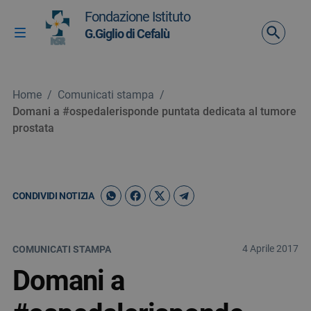
Vai ai contenuti
Fondazione Istituto
Vai al menu di navigazione
G.Giglio di Cefalù
Attiva / disattiva la navigazione
Vai al footer
Home
/
Comunicati stampa
/
Domani a #ospedalerisponde puntata dedicata al tumore
prostata
CONDIVIDI NOTIZIA
4 Aprile 2017
COMUNICATI STAMPA
Domani a