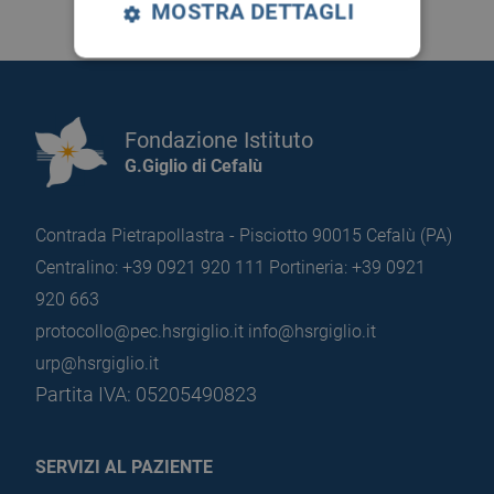
MOSTRA DETTAGLI
Fondazione Istituto
G.Giglio di Cefalù
Contrada Pietrapollastra - Pisciotto 90015 Cefalù (PA)
Centralino: +39 0921 920 111
Portineria: +39 0921
920 663
protocollo@pec.hsrgiglio.it
info@hsrgiglio.it
urp@hsrgiglio.it
Partita IVA: 05205490823
SERVIZI AL PAZIENTE