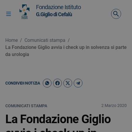
Vai ai contenuti
Fondazione Istituto
Vai al menu di navigazione
G.Giglio di Cefalù
Attiva / disattiva la navigazione
Vai al footer
Home
/
Comunicati stampa
/
La Fondazione Giglio avvia i check up in solvenza si parte
da urologia
CONDIVIDI NOTIZIA
2 Marzo 2020
COMUNICATI STAMPA
La Fondazione Giglio