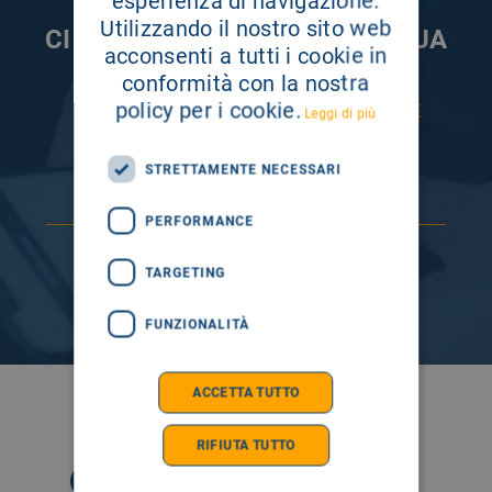
esperienza di navigazione.
Utilizzando il nostro sito web
CI PRENDIAMO CURA DELLA TUA
acconsenti a tutti i cookie in
INFORMAZIONE
conformità con la nostra
policy per i cookie.
ISCRIVITI AI NOSTRI CANALI PER RESTARE
Leggi di più
SEMPRE AGGIORNATO
STRETTAMENTE NECESSARI
PERFORMANCE
TARGETING
FUNZIONALITÀ
ACCETTA TUTTO
SEGUICI SU
RIFIUTA TUTTO