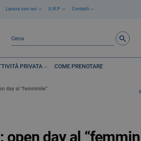
Lavora con noi
U.R.P.
Contatti
TTIVITÀ PRIVATA
COME PRENOTARE
en day al “femminile”
 open day al “femmini