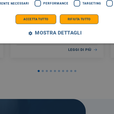
MENTE NECESSARI
PERFORMANCE
TARGETING
La Fondazione Giglio di Cefalù rivolge un
appello ai cittadini affinché aderiscano alla
ACCETTA TUTTO
RIFIUTA TUTTO
donazione di sangue, in un periodo in cui si
registra una significativa riduzione delle
MOSTRA DETTAGLI
scorte.
LEGGI DI PIÙ