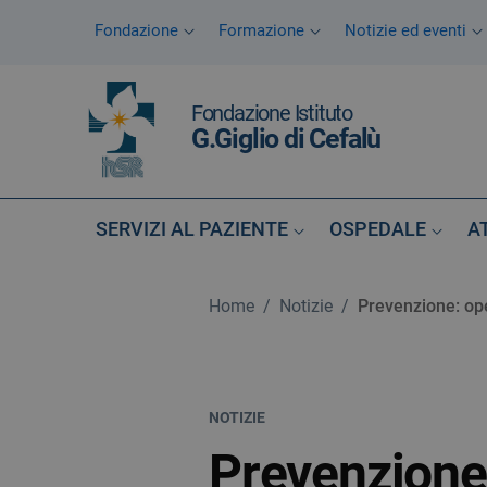
Vai ai contenuti
Fondazione
Formazione
Notizie ed eventi
Vai al menu di navigazione
Vai al footer
Fondazione Istituto
G.Giglio di Cefalù
SERVIZI AL PAZIENTE
OSPEDALE
A
Home
/
Notizie
/
Prevenzione: op
NOTIZIE
Prevenzione: