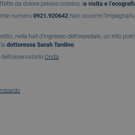
ffette da dolore pelvico cronico, l
a visita e l’
ecografi
guente numero
0921.920642
Non occorre l’impegnativ
tito, nella hall d’ingresso dell’ospedale, un info point
 la
dottoressa Sarah Tardino
.
o dell’osservatorio
Onda
ombardo