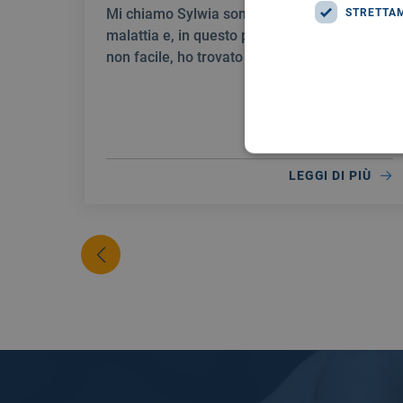
Mi chiamo Sylwia sono stata colpita da una
STRETTA
malattia e, in questo percorso umanamente
non facile, ho trovato un’assistenza unica.
LEGGI DI PIÙ