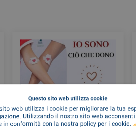
Questo sito web utilizza cookie
ito web utilizza i cookie per migliorare la tua e
COMUNICATI STAMPA
23/07/2026
gazione. Utilizzando il nostro sito web acconsenti a
Carenza di sangue, dal Giglio invito
 in conformità con la nostra policy per i cookie.
Le
a donare per garantire interventi
programmati