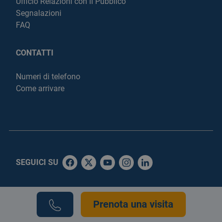
Ufficio Relazioni con il Pubblico
Segnalazioni
FAQ
CONTATTI
Numeri di telefono
Come arrivare
SEGUICI SU
WHISTLEBLOWING
AMMINISTRAZIONE
Prenota una visita
TRASPARENTE